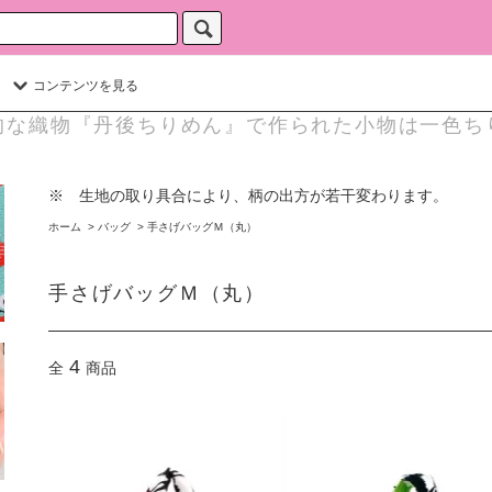
コンテンツを見る
的な織物『丹後ちりめん』で作られた小物は一色ち
※ 生地の取り具合により、柄の出方が若干変わります。
ホーム
>
バッグ
>
手さげバッグＭ（丸）
手さげバッグＭ（丸）
4
全
商品