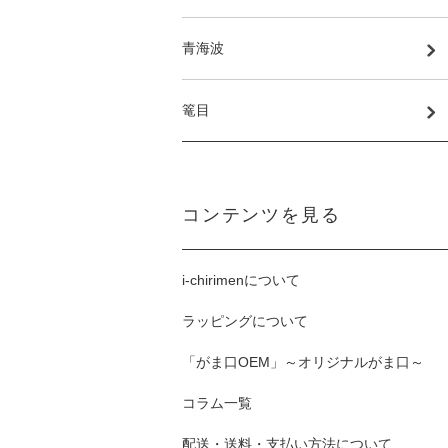
青海波
篭目
コンテンツを見る
i-chirimenについて
ラッピングについて
「がま口OEM」～オリジナルがま口～
コラム一覧
配送・送料・支払い方法について