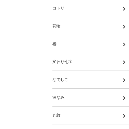
コトリ
花輪
椿
変わり七宝
なでしこ
波なみ
丸紋