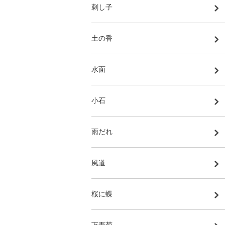
刺し子
土の香
水面
小石
雨だれ
風道
桜に蝶
万寿菊