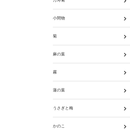
小間物
菊
麻の葉
霧
蓮の葉
うさぎと梅
かのこ