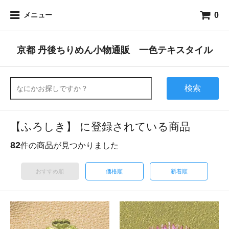
0
メニュー
京都 丹後ちりめん小物通販 一色テキスタイル
検索
【ふろしき】 に登録されている商品
82
件の商品が見つかりました
おすすめ順
価格順
新着順