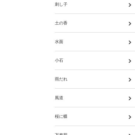
刺し子
土の香
水面
小石
雨だれ
風道
桜に蝶
万寿菊