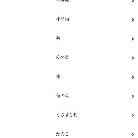
小間物
菊
麻の葉
霧
蓮の葉
うさぎと梅
かのこ