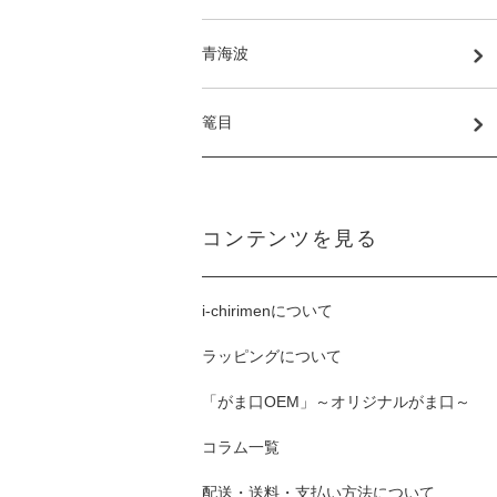
青海波
篭目
コンテンツを見る
i-chirimenについて
ラッピングについて
「がま口OEM」～オリジナルがま口～
コラム一覧
配送・送料・支払い方法について