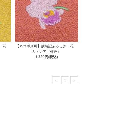
き・花
【ネコポス可】歳時記ふろしき・花
カトレア（柿色）
1,320円(税込)
<
1
>