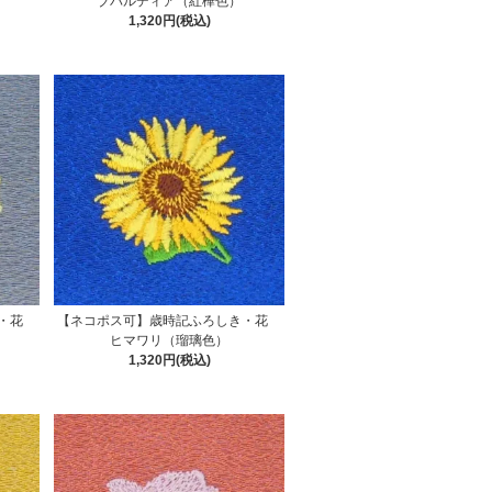
ブバルディア（紅樺色）
1,320円(税込)
き・花
【ネコポス可】歳時記ふろしき・花
ヒマワリ（瑠璃色）
1,320円(税込)