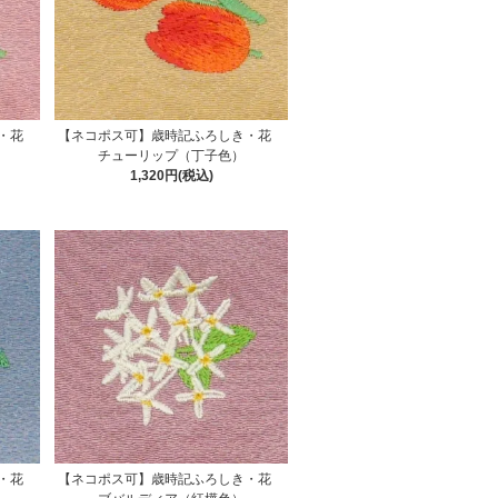
き・花
【ネコポス可】歳時記ふろしき・花
チューリップ（丁子色）
1,320円(税込)
き・花
【ネコポス可】歳時記ふろしき・花