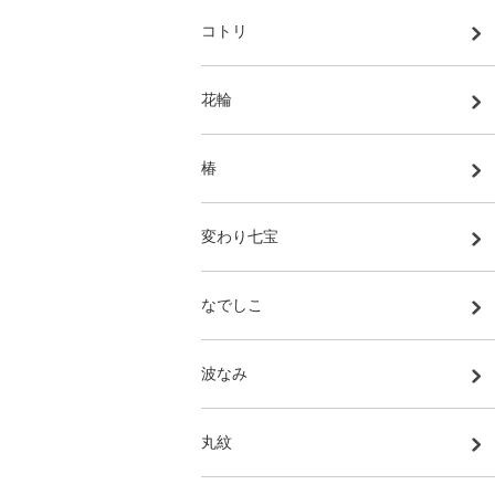
コトリ
花輪
椿
変わり七宝
なでしこ
波なみ
丸紋