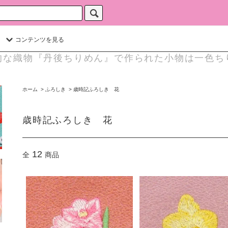
コンテンツを見る
的な織物『丹後ちりめん』で作られた小物は一色ち
ホーム
>
ふろしき
>
歳時記ふろしき 花
歳時記ふろしき 花
12
全
商品