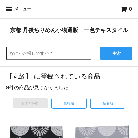
0
メニュー
京都 丹後ちりめん小物通販 一色テキスタイル
検索
【丸紋】 に登録されている商品
8
件の商品が見つかりました
おすすめ順
価格順
新着順