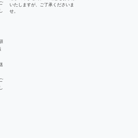
ご
いたしますが、ご了承くださいま
し
せ。
額
振
送
ご
し