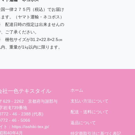
全国一律２７５円（税込）でお届け
します。（ヤマト運輸・ネコポス）
※ 配達日時の指定は出来ませんの
で、ご了承ください。
 梱包サイズが31.2×22.8×2.5㎝
以内、重量が1㎏以内に限ります。
ホーム
会社一色テキスタイル
支払い方法について
629 - 2262 京都府与謝郡与
字岩滝739番地
配送・送料について
72 - 46 - 2388 (代表)
72 - 46 - 5066
返品について
：https://isshiki-tex.jp/
昭和40年4月
特定商取引法に基づく表記