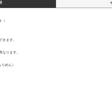
明
Ｆ！
できます。
異なります。
ちりめん）