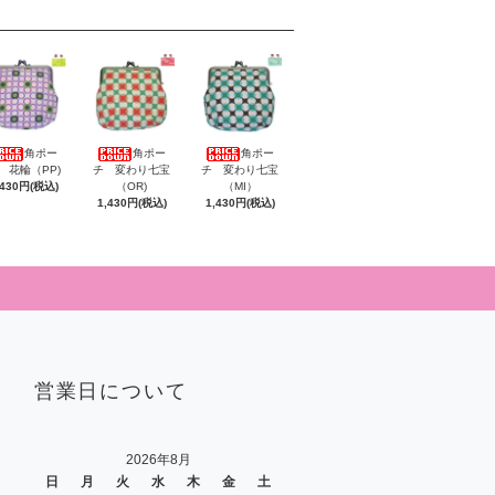
角ポー
角ポー
角ポー
 花輪（PP)
チ 変わり七宝
チ 変わり七宝
,430円(税込)
（OR)
（MI）
1,430円(税込)
1,430円(税込)
営業日について
2026年8月
日
月
火
水
木
金
土