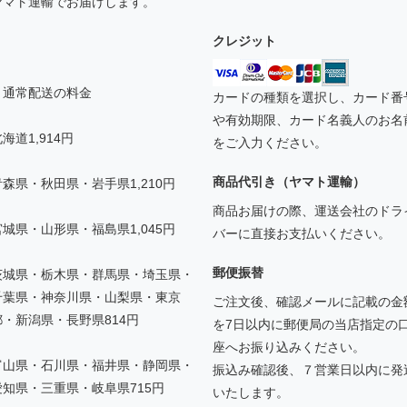
ヤマト運輸でお届けします。
クレジット
▼通常配送の料金
カードの種類を選択し、カード番
や有効期限、カード名義人のお名
海道1,914円
をご入力ください。
商品代引き（ヤマト運輸）
青森県・秋田県・岩手県1,210円
商品お届けの際、運送会社のドラ
宮城県・山形県・福島県1,045円
バーに直接お支払いください。
郵便振替
茨城県・栃木県・群馬県・埼玉県・
千葉県・神奈川県・山梨県・東京
ご注文後、確認メールに記載の金
都・新潟県・長野県814円
を7日以内に郵便局の当店指定の
座へお振り込みください。
富山県・石川県・福井県・静岡県・
振込み確認後、７営業日以内に発
愛知県・三重県・岐阜県715円
いたします。