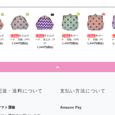
山ポ
富士山ポ
富士山ポ
角ポー
角ポー
P)
ーチ 花輪（PP)
ーチ 波なみ（P
チ 花輪（GR)
チ 花輪（P)
チ
込)
1,540円(税込)
P)
1,430円(税込)
1,430円(税込)
1
1,540円(税込)
配送・送料について
支払い方法について
ヤマト運輸
Amazon Pay