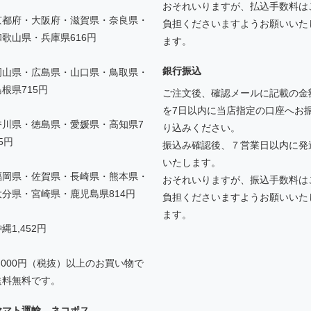
おそれいりますが、払込手数料は
京都府・大阪府・滋賀県・奈良県・
負担くださいますようお願いいた
和歌山県・兵庫県616円
ます。
銀行振込
岡山県・広島県・山口県・鳥取県・
島根県715円
ご注文後、確認メールに記載の金
を7日以内に当店指定の口座へお
香川県・徳島県・愛媛県・高知県7
り込みください。
5円
振込み確認後、７営業日以内に発
いたします。
福岡県・佐賀県・長崎県・熊本県・
おそれいりますが、振込手数料は
大分県・宮崎県・鹿児島県814円
負担くださいますようお願いいた
ます。
縄1,452円
5,000円（税抜）以上のお買い物で
送料無料です。
ヤマト運輸 ネコポス