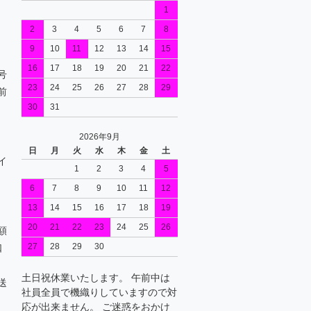
1
2
3
4
5
6
7
8
9
10
11
12
13
14
15
16
17
18
19
20
21
22
号
23
24
25
26
27
28
29
前
30
31
2026年9月
日
月
火
水
木
金
土
イ
1
2
3
4
5
6
7
8
9
10
11
12
13
14
15
16
17
18
19
20
21
22
23
24
25
26
額
27
28
29
30
口
土日祝休業いたします。 午前中は
送
社員全員で機織りしていますので対
応が出来ません。 ご迷惑をおかけ