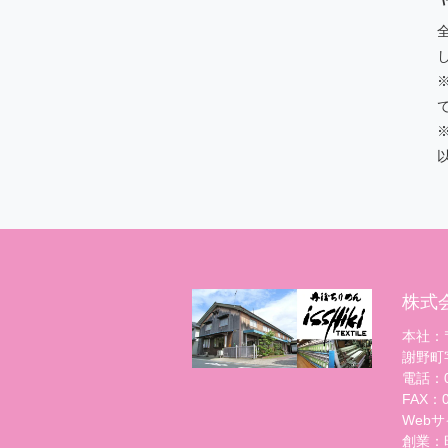
※
株式
本社：〒
謝野町
電話：07
FAX：07
Webサイト
創業：