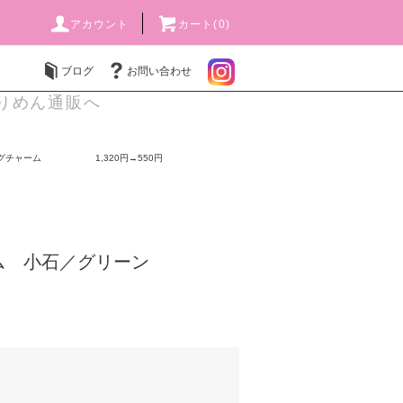
アカウント
カート(0)
ブログ
お問い合わせ
りめん通販へ
グチャーム 1,320円→550円
ム 小石／グリーン