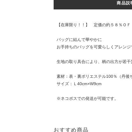
商品説
【在庫限り！！】 定価の約５８％ＯＦ
バッグに結んで華やかに
お手持ちのバッグを可愛らしくアレンジ
生地の取り具合により、柄の出方が若干
素材：表・裏ポリエステル100％（丹後
サイズ：Ｌ40cm×W9cm
※ネコポスでの発送が可能です。
おすすめ商品