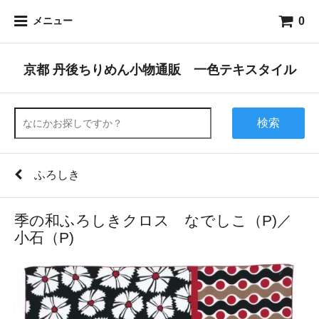
0
メニュー
京都 丹後ちりめん小物通販 一色テキスタイル
検索
ふろしき
季の和ふろしきクロス なでしこ（P)／
小石（P)