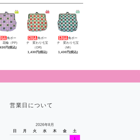
角ポー
角ポー
角ポー
 花輪（PP)
チ 変わり七宝
チ 変わり七宝
,430円(税込)
（OR)
（MI）
1,430円(税込)
1,430円(税込)
営業日について
2026年8月
日
月
火
水
木
金
土
1