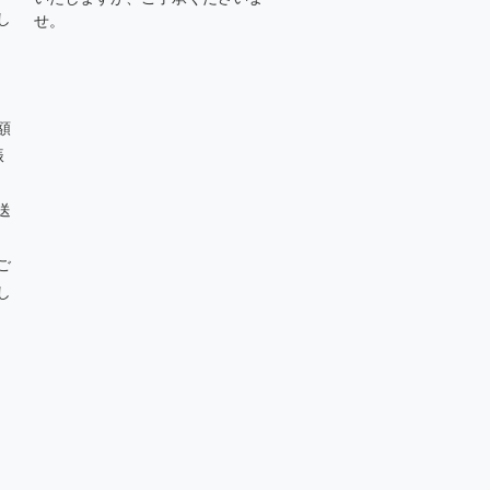
し
せ。
額
振
送
ご
し