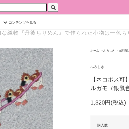
コンテンツを見る
的な織物『丹後ちりめん』で作られた小物は一色ち
ホーム
>
ふろしき
>
歳時記
ふろしき
【ネコポス可
ルガモ（銀鼠
1,320円(税込)
購入数