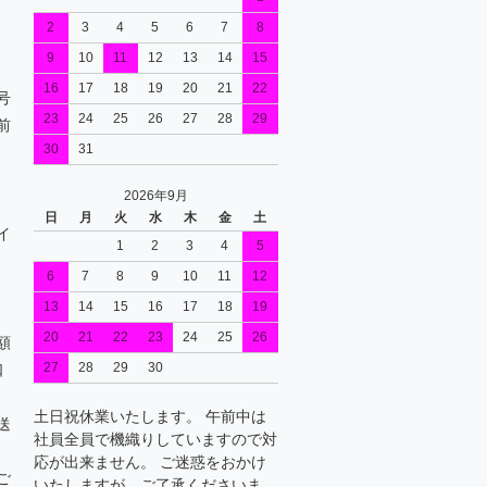
2
3
4
5
6
7
8
9
10
11
12
13
14
15
16
17
18
19
20
21
22
号
23
24
25
26
27
28
29
前
30
31
2026年9月
日
月
火
水
木
金
土
イ
1
2
3
4
5
6
7
8
9
10
11
12
13
14
15
16
17
18
19
20
21
22
23
24
25
26
額
27
28
29
30
口
土日祝休業いたします。 午前中は
送
社員全員で機織りしていますので対
応が出来ません。 ご迷惑をおかけ
ご
いたしますが、ご了承くださいま