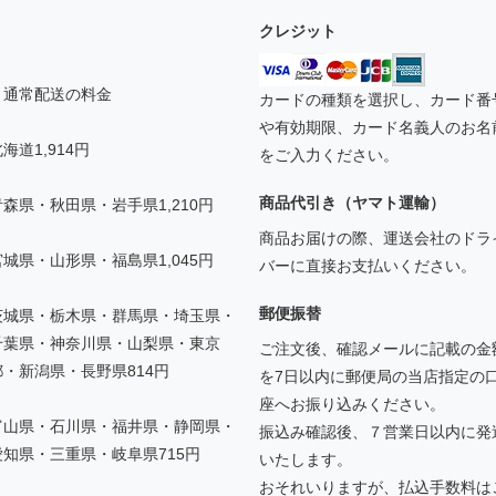
クレジット
▼通常配送の料金
カードの種類を選択し、カード番
や有効期限、カード名義人のお名
海道1,914円
をご入力ください。
商品代引き（ヤマト運輸）
青森県・秋田県・岩手県1,210円
商品お届けの際、運送会社のドラ
宮城県・山形県・福島県1,045円
バーに直接お支払いください。
郵便振替
茨城県・栃木県・群馬県・埼玉県・
千葉県・神奈川県・山梨県・東京
ご注文後、確認メールに記載の金
都・新潟県・長野県814円
を7日以内に郵便局の当店指定の
座へお振り込みください。
富山県・石川県・福井県・静岡県・
振込み確認後、７営業日以内に発
愛知県・三重県・岐阜県715円
いたします。
おそれいりますが、払込手数料は