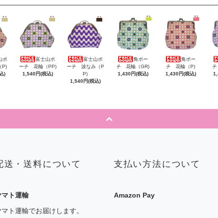
山ポ
富士山ポ
富士山ポ
角ポー
角ポー
P)
ーチ 花輪（PP)
ーチ 波なみ（P
チ 花輪（GR)
チ 花輪（P)
チ
込)
1,540円(税込)
P)
1,430円(税込)
1,430円(税込)
1
1,540円(税込)
配送・送料について
支払い方法について
ヤマト運輸
Amazon Pay
ヤマト運輸でお届けします。