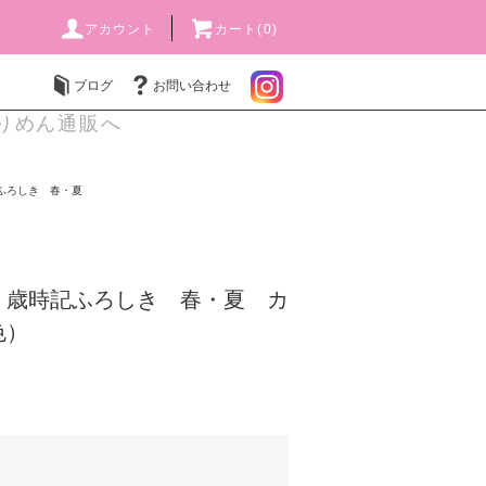
アカウント
カート(0)
ブログ
お問い合わせ
りめん通販へ
ふろしき 春・夏
】歳時記ふろしき 春・夏 カ
色）