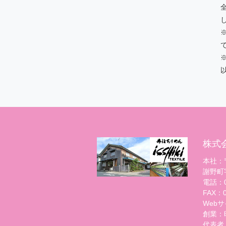
※
株式
本社：〒
謝野町
電話：07
FAX：07
Webサイト
創業：
代表者