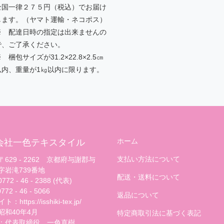
全国一律２７５円（税込）でお届け
します。（ヤマト運輸・ネコポス）
※ 配達日時の指定は出来ませんの
で、ご了承ください。
 梱包サイズが31.2×22.8×2.5㎝
以内、重量が1㎏以内に限ります。
ホーム
会社一色テキスタイル
支払い方法について
629 - 2262 京都府与謝郡与
字岩滝739番地
配送・送料について
72 - 46 - 2388 (代表)
72 - 46 - 5066
返品について
：https://isshiki-tex.jp/
昭和40年4月
特定商取引法に基づく表記
：代表取締役 一色直樹