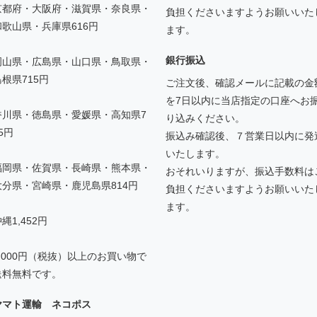
京都府・大阪府・滋賀県・奈良県・
負担くださいますようお願いいた
和歌山県・兵庫県616円
ます。
銀行振込
岡山県・広島県・山口県・鳥取県・
島根県715円
ご注文後、確認メールに記載の金
を7日以内に当店指定の口座へお
香川県・徳島県・愛媛県・高知県7
り込みください。
5円
振込み確認後、７営業日以内に発
いたします。
福岡県・佐賀県・長崎県・熊本県・
おそれいりますが、振込手数料は
大分県・宮崎県・鹿児島県814円
負担くださいますようお願いいた
ます。
縄1,452円
5,000円（税抜）以上のお買い物で
送料無料です。
ヤマト運輸 ネコポス