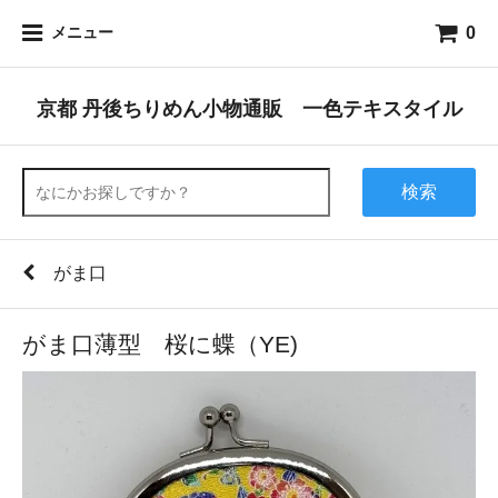
0
メニュー
京都 丹後ちりめん小物通販 一色テキスタイル
検索
がま口
がま口薄型 桜に蝶（YE)