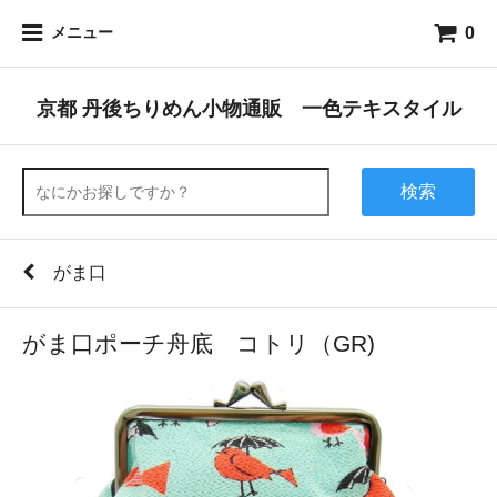
0
メニュー
京都 丹後ちりめん小物通販 一色テキスタイル
検索
がま口
がま口ポーチ舟底 コトリ（GR)