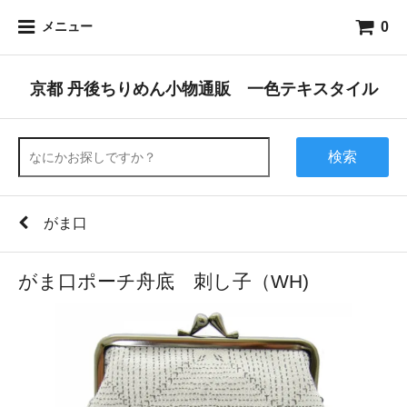
0
メニュー
京都 丹後ちりめん小物通販 一色テキスタイル
検索
がま口
がま口ポーチ舟底 刺し子（WH)