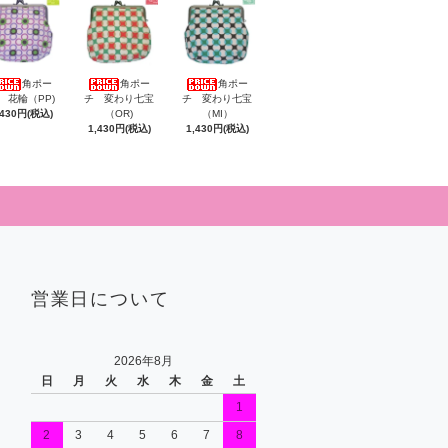
角ポー
角ポー
角ポー
 花輪（PP)
チ 変わり七宝
チ 変わり七宝
,430円(税込)
（OR)
（MI）
1,430円(税込)
1,430円(税込)
営業日について
2026年8月
日
月
火
水
木
金
土
1
2
3
4
5
6
7
8