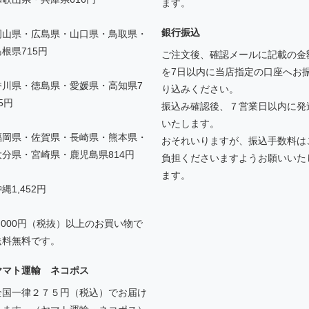
ます。
銀行振込
岡山県・広島県・山口県・鳥取県・
島根県715円
ご注文後、確認メールに記載の金
を7日以内に当店指定の口座へお
香川県・徳島県・愛媛県・高知県7
り込みください。
5円
振込み確認後、７営業日以内に発
いたします。
福岡県・佐賀県・長崎県・熊本県・
おそれいりますが、振込手数料は
大分県・宮崎県・鹿児島県814円
負担くださいますようお願いいた
ます。
縄1,452円
5,000円（税抜）以上のお買い物で
送料無料です。
ヤマト運輸 ネコポス
全国一律２７５円（税込）でお届け