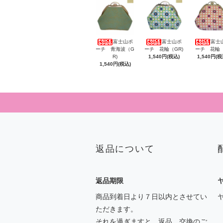
富士山ポ
富士山ポ
富士
ーチ 青海波（G
ーチ 花輪（GR)
ーチ 花輪（
R)
1,540円(税込)
1,540円(税
1,540円(税込)
返品について
返品期限
商品到着日より７日以内とさせてい
ただきます。
それを過ぎますと、返品、交換のご