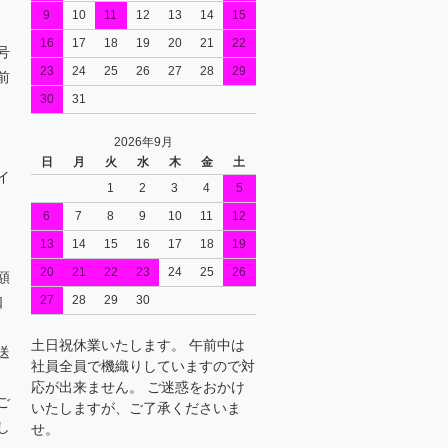
9
10
11
12
13
14
15
16
17
18
19
20
21
22
号
23
24
25
26
27
28
29
前
30
31
2026年9月
日
月
火
水
木
金
土
イ
1
2
3
4
5
6
7
8
9
10
11
12
13
14
15
16
17
18
19
20
21
22
23
24
25
26
額
27
28
29
30
口
土日祝休業いたします。 午前中は
送
社員全員で機織りしていますので対
応が出来ません。 ご迷惑をおかけ
ご
いたしますが、ご了承くださいま
し
せ。