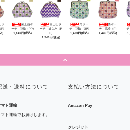
山ポ
富士山ポ
富士山ポ
角ポー
角ポー
P)
ーチ 花輪（PP)
ーチ 波なみ（P
チ 花輪（GR)
チ 花輪（P)
チ
込)
1,540円(税込)
P)
1,430円(税込)
1,430円(税込)
1
1,540円(税込)
配送・送料について
支払い方法について
ヤマト運輸
Amazon Pay
ヤマト運輸でお届けします。
クレジット