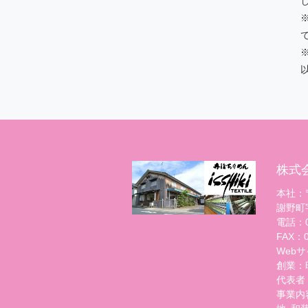
※
株式
本社：〒
謝野町
電話：07
FAX：07
Webサイト
創業：
代表者
事業内