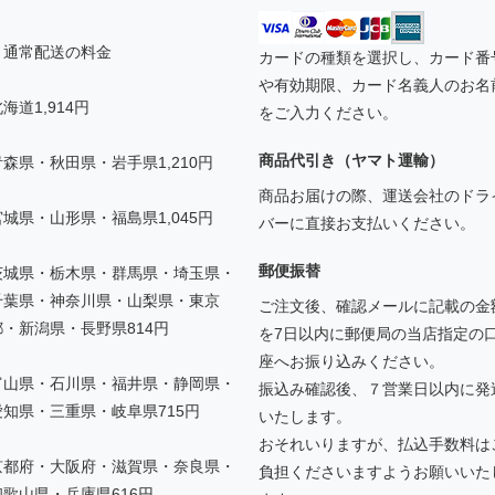
▼通常配送の料金
カードの種類を選択し、カード番
や有効期限、カード名義人のお名
海道1,914円
をご入力ください。
商品代引き（ヤマト運輸）
青森県・秋田県・岩手県1,210円
商品お届けの際、運送会社のドラ
宮城県・山形県・福島県1,045円
バーに直接お支払いください。
郵便振替
茨城県・栃木県・群馬県・埼玉県・
千葉県・神奈川県・山梨県・東京
ご注文後、確認メールに記載の金
都・新潟県・長野県814円
を7日以内に郵便局の当店指定の
座へお振り込みください。
富山県・石川県・福井県・静岡県・
振込み確認後、７営業日以内に発
愛知県・三重県・岐阜県715円
いたします。
おそれいりますが、払込手数料は
京都府・大阪府・滋賀県・奈良県・
負担くださいますようお願いいた
和歌山県・兵庫県616円