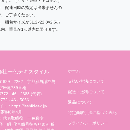
します。（ヤマト運輸・ネコポス）
※ 配達日時の指定は出来ませんの
で、ご了承ください。
 梱包サイズが31.2×22.8×2.5㎝
以内、重量が1㎏以内に限ります。
ホーム
会社一色テキスタイル
支払い方法について
629 - 2262 京都府与謝郡与
字岩滝739番地
配送・送料について
72 - 46 - 2388 (代表)
72 - 46 - 5066
返品について
：https://isshiki-tex.jp/
昭和40年4月
特定商取引法に基づく表記
：代表取締役 一色直樹
プライバシーポリシー
容：絹･化合繊丹後ちりめん 服