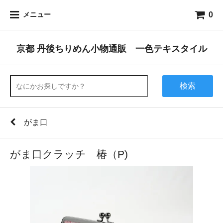
0
メニュー
京都 丹後ちりめん小物通販 一色テキスタイル
検索
がま口
がま口クラッチ 椿（P)