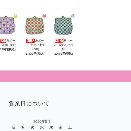
角ポー
角ポー
角ポー
 花輪（PP)
チ 変わり七宝
チ 変わり七宝
,430円(税込)
（OR)
（MI）
1,430円(税込)
1,430円(税込)
営業日について
2026年8月
日
月
火
水
木
金
土