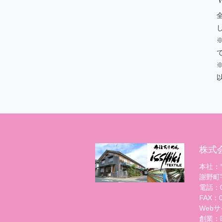
※
株式
本社：〒
謝野町
電話：07
FAX：07
Webサイト
創業：