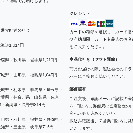
ヤマト運輸でお届けします。
クレジット
▼通常配送の料金
カードの種類を選択し、カード番
や有効期限、カード名義人のお名
海道1,914円
をご入力ください。
商品代引き（ヤマト運輸）
青森県・秋田県・岩手県1,210円
商品お届けの際、運送会社のドラ
宮城県・山形県・福島県1,045円
バーに直接お支払いください。
郵便振替
茨城県・栃木県・群馬県・埼玉県・
千葉県・神奈川県・山梨県・東京
ご注文後、確認メールに記載の金
都・新潟県・長野県814円
を7日以内に郵便局の当店指定の
座へお振り込みください。
富山県・石川県・福井県・静岡県・
振込み確認後、７営業日以内に発
愛知県・三重県・岐阜県715円
いたします。