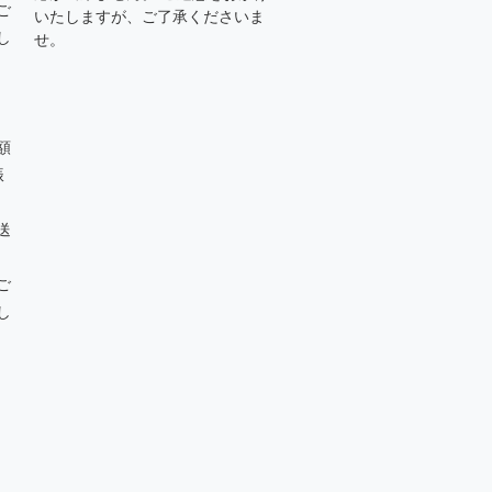
ご
いたしますが、ご了承くださいま
し
せ。
額
振
送
ご
し