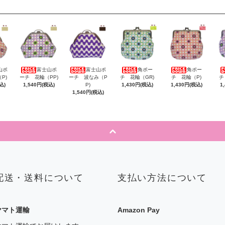
山ポ
富士山ポ
富士山ポ
角ポー
角ポー
P)
ーチ 花輪（PP)
ーチ 波なみ（P
チ 花輪（GR)
チ 花輪（P)
チ
込)
1,540円(税込)
P)
1,430円(税込)
1,430円(税込)
1
1,540円(税込)
配送・送料について
支払い方法について
ヤマト運輸
Amazon Pay