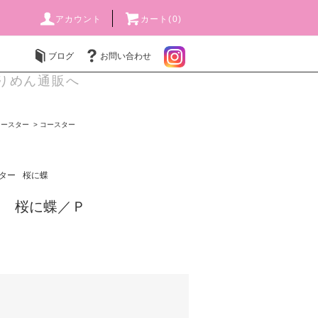
アカウント
カート(0)
ブログ
お問い合わせ
りめん通販へ
コースター
>
コースター
ター
桜に蝶
ー 桜に蝶／Ｐ