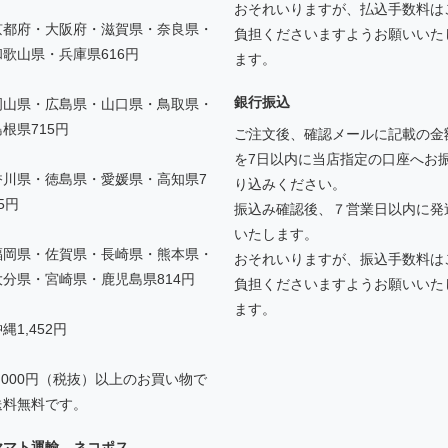
おそれいりますが、払込手数料は
京都府・大阪府・滋賀県・奈良県・
負担くださいますようお願いいた
和歌山県・兵庫県616円
ます。
銀行振込
岡山県・広島県・山口県・鳥取県・
島根県715円
ご注文後、確認メールに記載の金
を7日以内に当店指定の口座へお
香川県・徳島県・愛媛県・高知県7
り込みください。
5円
振込み確認後、７営業日以内に発
いたします。
福岡県・佐賀県・長崎県・熊本県・
おそれいりますが、振込手数料は
大分県・宮崎県・鹿児島県814円
負担くださいますようお願いいた
ます。
縄1,452円
5,000円（税抜）以上のお買い物で
送料無料です。
ヤマト運輸 ネコポス