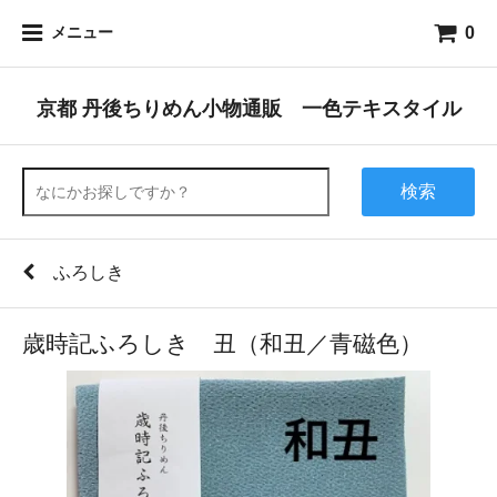
0
メニュー
京都 丹後ちりめん小物通販 一色テキスタイル
検索
ふろしき
歳時記ふろしき 丑（和丑／青磁色）