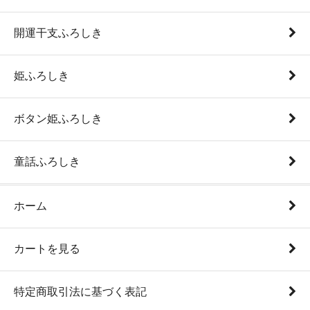
開運干支ふろしき
姫ふろしき
ボタン姫ふろしき
童話ふろしき
ホーム
カートを見る
特定商取引法に基づく表記