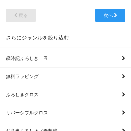
戻る
次へ
さらにジャンルを絞り込む
歳時記ふろしき 丑
無料ラッピング
ふろしきクロス
リバーシブルクロス
お弁当ふろしき／春刺繍