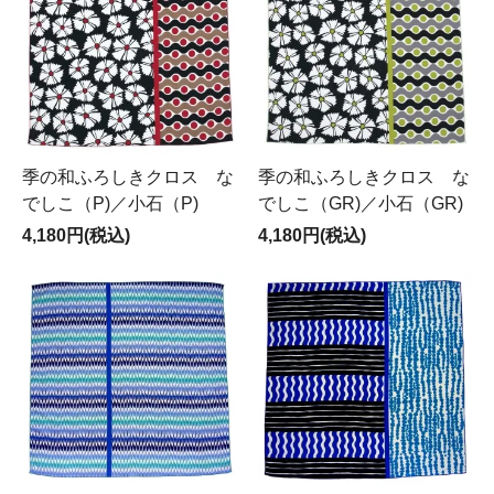
季の和ふろしきクロス な
季の和ふろしきクロス な
でしこ（P)／小石（P)
でしこ（GR)／小石（GR)
4,180円(税込)
4,180円(税込)